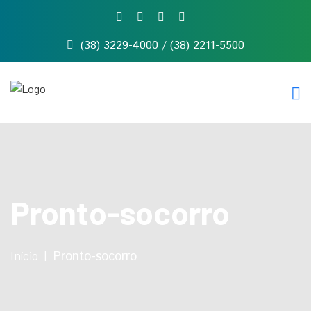
(38) 3229-4000 / (38) 2211-5500
Início
Quem
somos
Serviços
Notícias
Contato
Pronto-socorro
Início
Pronto-socorro