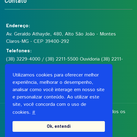
Contato
Endereço:
Av. Geraldo Athayde, 480, Alto São João - Montes
Claros-MG - CEP 39400-292
Telefones:
(38) 3229-4000 / (38) 2211-5500 Ouvidoria (38) 2211-
5555
Utilizamos cookies para oferecer melhor
experiência, melhorar o desempenho,
Fundação de Saúde Dilson de Quadros Godinho
analisar como você interage em nosso site
CNPJ: 00.991.591/0001-06
e personalizar conteúdo. Ao utilizar este
site, você concorda com o uso de
Copyright 2026, Fundação Dilson Godinho. Todos os
cookies.
#
direitos reservados
Ok, entendi