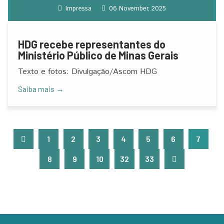
Impressa
06 November, 2025
HDG recebe representantes do
Ministério Público de Minas Gerais
​​​​​​​Texto e fotos: Divulgação/Ascom HDG
Saiba mais →
1
2
3
4
5
6
7
8
9
10
32
33