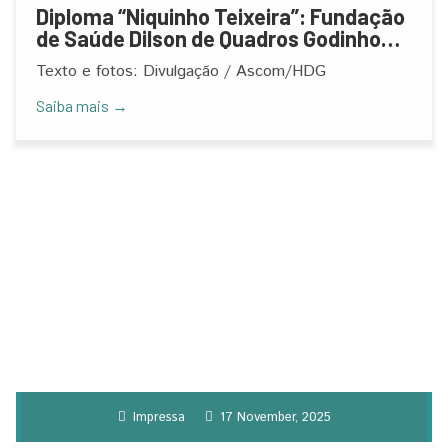
Diploma “Niquinho Teixeira”: Fundação
de Saúde Dilson de Quadros Godinho
recebe homenagem do Rotary Club de
Texto e fotos: Divulgação / Ascom/HDG
Montes Claros Leste
Saiba mais →
Impressa
17 November, 2025