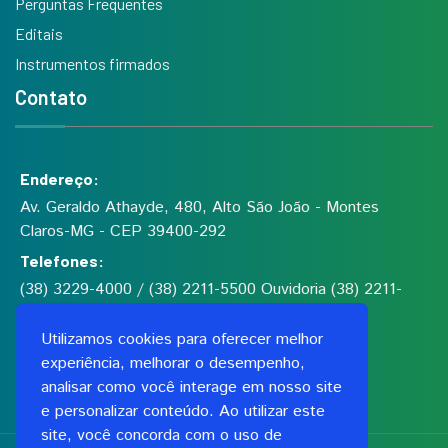
Perguntas Frequentes
Editais
Instrumentos firmados
Contato
Endereço:
Av. Geraldo Athayde, 480, Alto São João - Montes
Claros-MG - CEP 39400-292
Telefones:
(38) 3229-4000 / (38) 2211-5500 Ouvidoria (38) 2211-
5555
Utilizamos cookies para oferecer melhor
experiência, melhorar o desempenho,
Fundação de Saúde Dilson de Quadros Godinho
analisar como você interage em nosso site
CNPJ: 00.991.591/0001-06
e personalizar conteúdo. Ao utilizar este
site, você concorda com o uso de