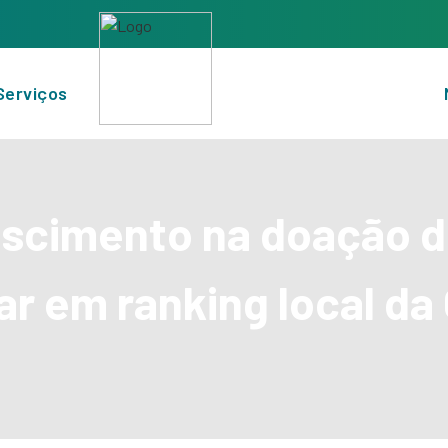
Serviços
escimento na doação d
ar em ranking local d