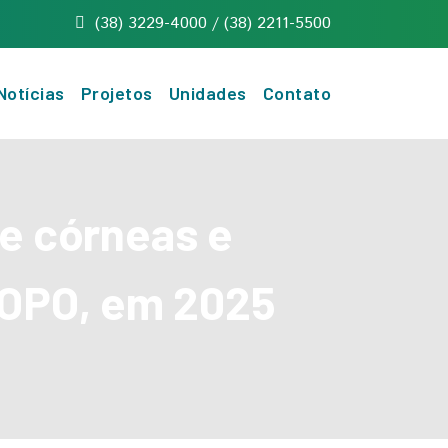
(38) 3229-4000 / (38) 2211-5500
Notícias
Projetos
Unidades
Contato
e córneas e
a OPO, em 2025