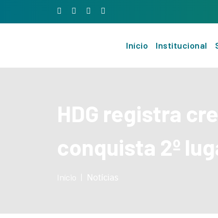
Início
Institucional
HDG registra cr
conquista 2º lug
Início
Notícias