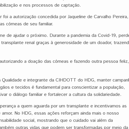
ibilização e nos processos de captação.
oi a autorização concedida por Jaqueline de Carvalho Pereira,
as córneas de seu familiar.
ume de ajudar o próximo. Durante a pandemia da Covid-19, perd
 transplante renal graças à generosidade de um doador, trazen
 autorizando a doação das córneas e fazendo outra pessoa feliz,
 da Qualidade e integrante da CIHDOTT do HDG, manter campan
os e tecidos é fundamental para conscientizar a população,
r o diálogo familiar e fortalecer a cultura da solidariedade.
perança a quem aguarda por um transplante e incentivamos as
e amor. No HDG, essas ações reforçam ainda mais o nosso
abilidade social, mostrando que o cuidado vai além da
o também outras vidas que podem ser transformadas por meio da