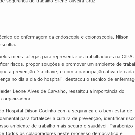
e segurança do trabalho Silene Oliveira Cruz.
técnico de enfermagem da endoscopia e colonoscopia, Nilson
escolha.
pelos meus colegas para representar os trabalhadores na CIPA.
tificar riscos, propor soluções e promover um ambiente de traba
que a prevenção é a chave, e com a participação ativa de cada
nça no dia a dia do hospital”, destacou o técnico de enferma
elder Leone Alves de Carvalho, ressaltou a importância do
o organizadora.
do Hospital Dilson Godinho com a segurança e o bem-estar de
mental para fortalecer a cultura de prevenção, identificar risc
sso ambiente de trabalho mais seguro e saudável. Parabenizo
o de todos os colaboradores neste processo democrático e