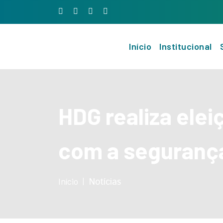
Início
Institucional
HDG realiza ele
com a segurança
Início
Notícias