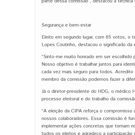
parte dessa comissão”, destacou a técnica d
Segurança e bem-estar
Eleito em segundo lugar, com 85 votos, o 
Lopes Coutinho, destacou o significado da 
“Sinto-me muito honrado em ser escolhido 
Nosso objetivo é trabalhar juntos para iden
cada vez mais seguro para todos. Acredito 
membro da comissão podemos fazer a difere
Já o diretor-presidente do HDG, o médico H
processo eleitoral e do trabalho da comissã
“A eleição da CIPA reforça o compromisso 
nossos colaboradores. Essa comissão é funda
implementar ações concretas que tornam no
todos os eleitos e agradeço a participaçã