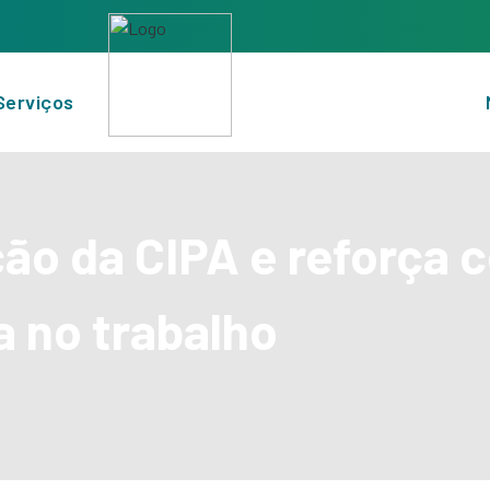
Serviços
ição da CIPA e reforça
 no trabalho