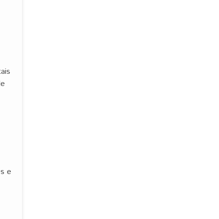
ais
de
es e